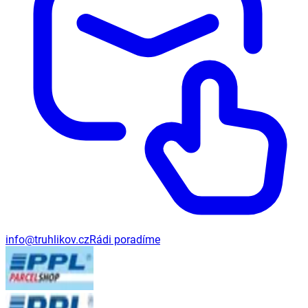
info@truhlikov.cz
Rádi poradíme