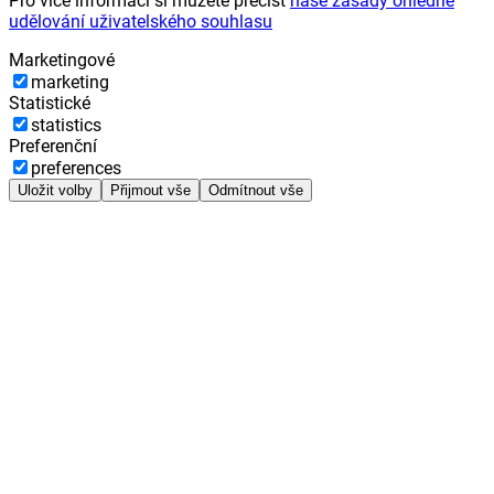
Pro více informací si můžete přečíst
naše zásady ohledně
udělování uživatelského souhlasu
Marketingové
marketing
Statistické
statistics
Preferenční
preferences
Uložit volby
Přijmout vše
Odmítnout vše