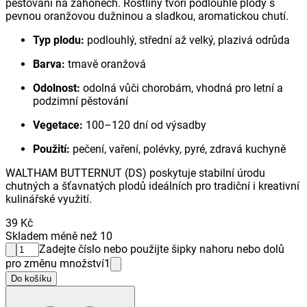
pěstování na záhonech. Rostliny tvoří podlouhlé plody s
pevnou oranžovou dužninou a sladkou, aromatickou chutí.
Typ plodu:
podlouhlý, střední až velký, plazivá odrůda
Barva:
tmavě oranžová
Odolnost:
odolná vůči chorobám, vhodná pro letní a
podzimní pěstování
Vegetace:
100–120 dní od výsadby
Použití:
pečení, vaření, polévky, pyré, zdravá kuchyně
WALTHAM BUTTERNUT (DS) poskytuje stabilní úrodu
chutných a šťavnatých plodů ideálních pro tradiční i kreativní
kulinářské využití.
39 Kč
Skladem méně než 10
Zadejte číslo nebo použijte šipky nahoru nebo dolů
pro změnu množství
1
Do košíku