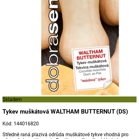
Skladem
Tykev muškátová WALTHAM BUTTERNUT (DS)
Kód
:
144016820
Středně raná plazivá odrůda muškátové tykve vhodná pro