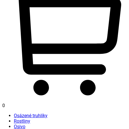
0
Osázené truhlíky
Rostliny
Osivo