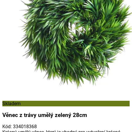
Skladem
Věnec z trávy umělý zelený 28cm
Kód
:
334018368