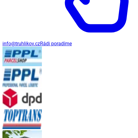
info@truhlikov.cz
Rádi poradíme