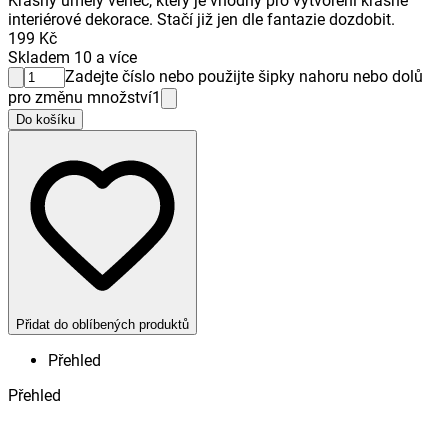
Krásný umělý věnec, který je vhodný pro vytvoření krásné
interiérové dekorace. Stačí již jen dle fantazie dozdobit.
199 Kč
Skladem 10 a více
Zadejte číslo nebo použijte šipky nahoru nebo dolů
pro změnu množství
1
Do košíku
Přidat do oblíbených produktů
Přehled
Přehled