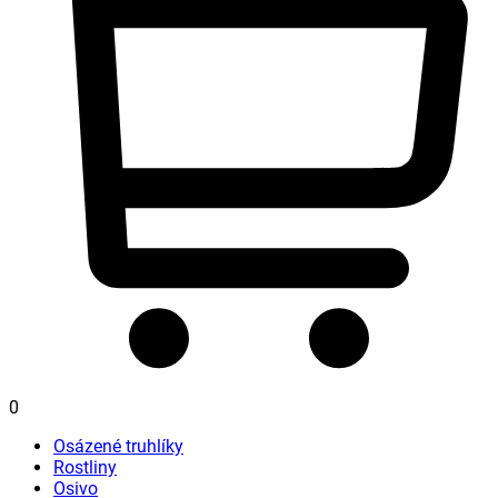
0
Osázené truhlíky
Rostliny
Osivo