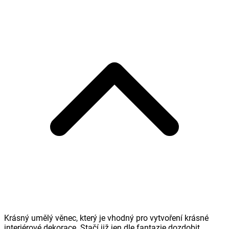
Krásný umělý věnec, který je vhodný pro vytvoření krásné
interiérové dekorace. Stačí již jen dle fantazie dozdobit.