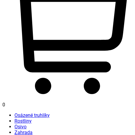
0
Osázené truhlíky
Rostliny
Osivo
Zahrada