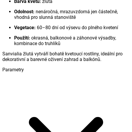
Barva květů:
žlutá
Odolnost:
nenáročná, mrazuvzdorná jen částečně,
vhodná pro slunná stanoviště
Vegetace:
60–80 dní od výsevu do plného kvetení
Použití:
okrasná, balkonové a záhonové výsadby,
kombinace do truhlíků
Sanvialia žlutá vytváří bohatě kvetoucí rostliny, ideální pro
dekorativní a barevné oživení zahrad a balkónů.
Parametry