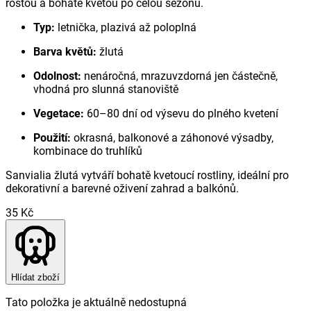
rostou a bohatě kvetou po celou sezónu.
Typ:
letnička, plazivá až poloplná
Barva květů:
žlutá
Odolnost:
nenáročná, mrazuvzdorná jen částečně,
vhodná pro slunná stanoviště
Vegetace:
60–80 dní od výsevu do plného kvetení
Použití:
okrasná, balkonové a záhonové výsadby,
kombinace do truhlíků
Sanvialia žlutá vytváří bohatě kvetoucí rostliny, ideální pro
dekorativní a barevné oživení zahrad a balkónů.
35 Kč
Hlídat zboží
Tato položka je aktuálně nedostupná