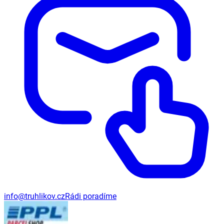
info@truhlikov.cz
Rádi poradíme