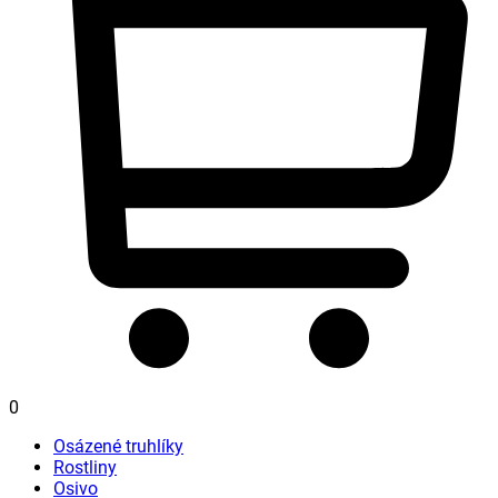
0
Osázené truhlíky
Rostliny
Osivo