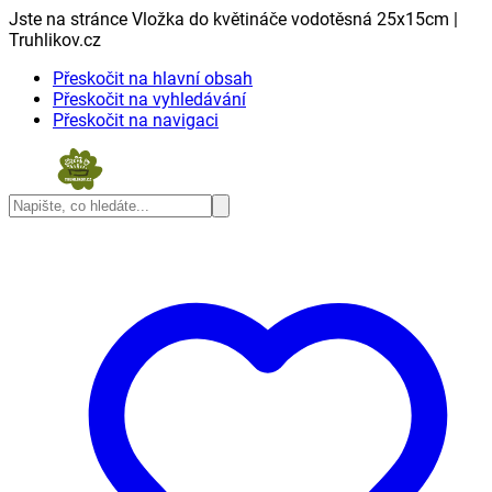
Jste na stránce Vložka do květináče vodotěsná 25x15cm |
Truhlikov.cz
Přeskočit na hlavní obsah
Přeskočit na vyhledávání
Přeskočit na navigaci