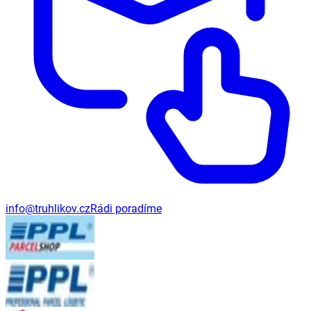
info@truhlikov.cz
Rádi poradíme