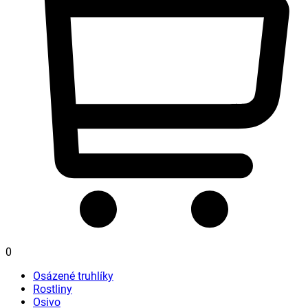
0
Osázené truhlíky
Rostliny
Osivo