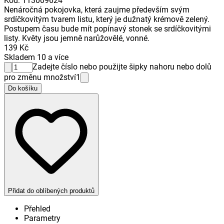
Kód
:
113009624
Nenáročná pokojovka, která zaujme především svým
srdíčkovitým tvarem listu, který je dužnatý krémově zelený.
Postupem času bude mít popínavý stonek se srdíčkovitými
listy. Květy jsou jemně narůžovělé, vonné.
139 Kč
Skladem 10 a více
Zadejte číslo nebo použijte šipky nahoru nebo dolů
pro změnu množství
1
Do košíku
Přidat do oblíbených produktů
Přehled
Parametry