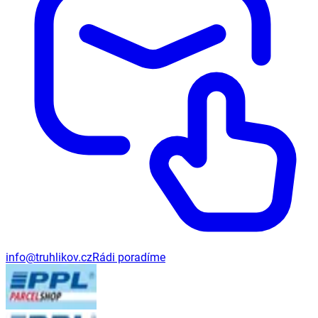
info@truhlikov.cz
Rádi poradíme