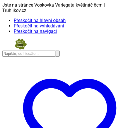
Jste na stránce Voskovka Variegata květináč 6cm |
Truhlikov.cz
Přeskočit na hlavní obsah
Přeskočit na vyhledávání
Přeskočit na navigaci