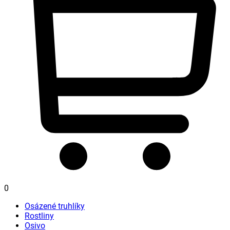
0
Osázené truhlíky
Rostliny
Osivo