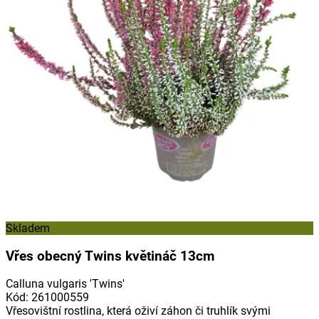
Skladem
Vřes obecný Twins květináč 13cm
Calluna vulgaris 'Twins'
Kód
:
261000559
Vřesovištní rostlina, která oživí záhon či truhlík svými