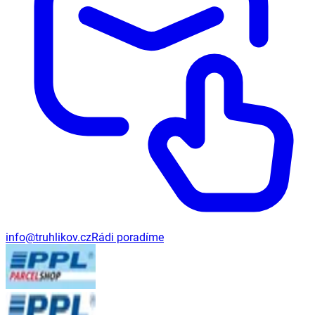
info@truhlikov.cz
Rádi poradíme