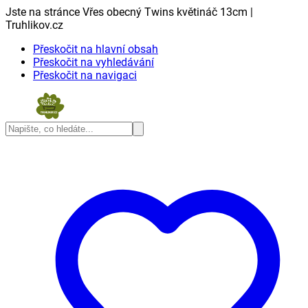
Jste na stránce Vřes obecný Twins květináč 13cm |
Truhlikov.cz
Přeskočit na hlavní obsah
Přeskočit na vyhledávání
Přeskočit na navigaci