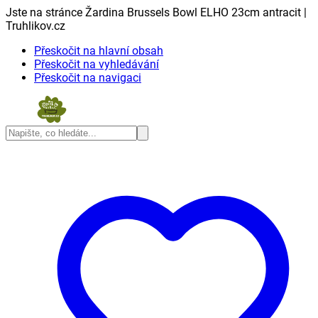
Jste na stránce Žardina Brussels Bowl ELHO 23cm antracit |
Truhlikov.cz
Přeskočit na hlavní obsah
Přeskočit na vyhledávání
Přeskočit na navigaci