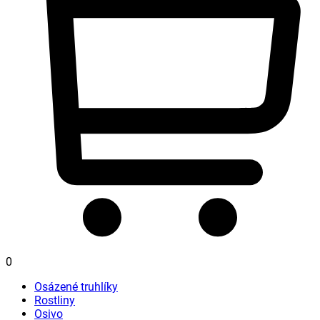
0
Osázené truhlíky
Rostliny
Osivo