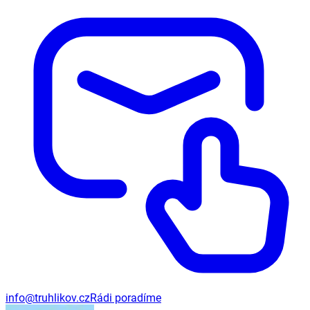
info@truhlikov.cz
Rádi poradíme