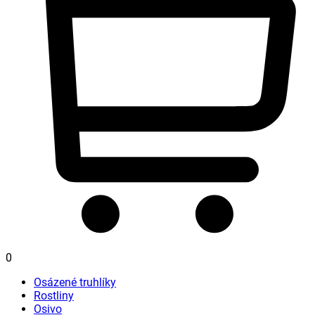
0
Osázené truhlíky
Rostliny
Osivo