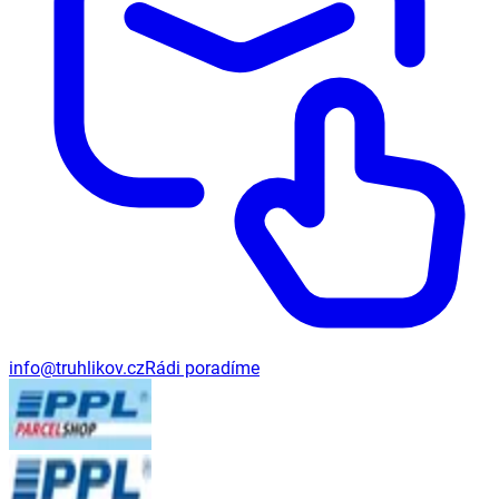
info@truhlikov.cz
Rádi poradíme