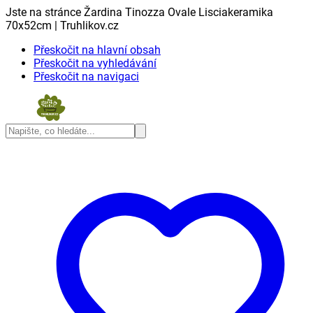
Jste na stránce Žardina Tinozza Ovale Lisciakeramika
70x52cm | Truhlikov.cz
Přeskočit na hlavní obsah
Přeskočit na vyhledávání
Přeskočit na navigaci