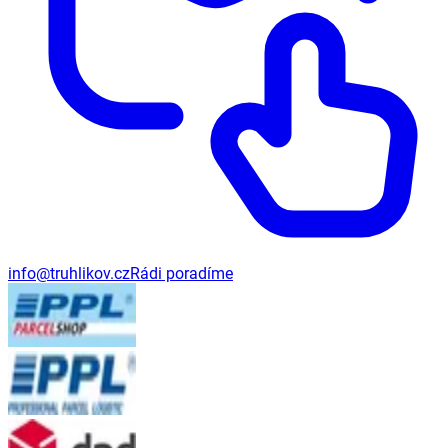
info@truhlikov.cz
Rádi poradíme