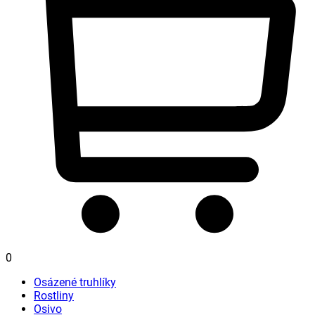
0
Osázené truhlíky
Rostliny
Osivo