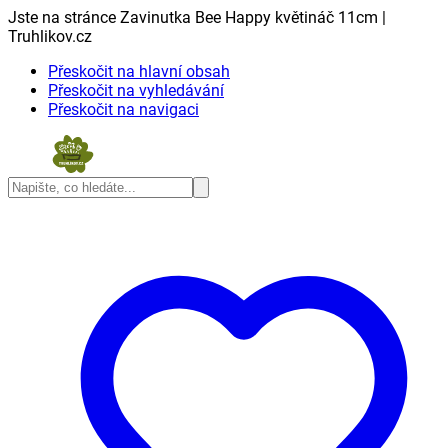
Jste na stránce Zavinutka Bee Happy květináč 11cm |
Truhlikov.cz
Přeskočit na hlavní obsah
Přeskočit na vyhledávání
Přeskočit na navigaci