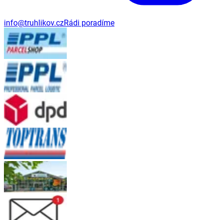
info@truhlikov.cz
Rádi poradíme