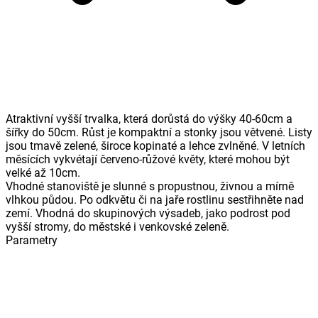
Atraktivní vyšší trvalka, která dorůstá do výšky 40-60cm a
šířky do 50cm. Růst je kompaktní a stonky jsou větvené. Listy
jsou tmavě zelené, široce kopinaté a lehce zvlněné. V letních
měsících vykvétají červeno-růžové květy, které mohou být
velké až 10cm.
Vhodné stanoviště je slunné s propustnou, živnou a mírně
vlhkou půdou. Po odkvětu či na jaře rostlinu sestřihněte nad
zemí. Vhodná do skupinových výsadeb, jako podrost pod
vyšší stromy, do městské i venkovské zeleně.
Parametry