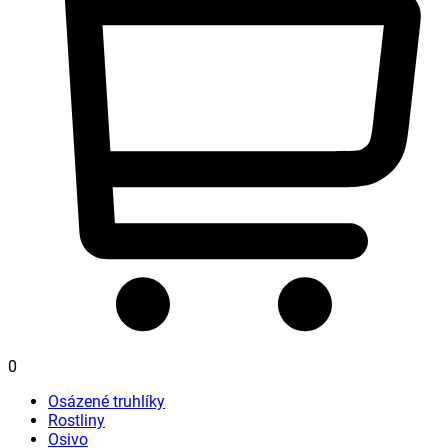
0
Osázené truhlíky
Rostliny
Osivo