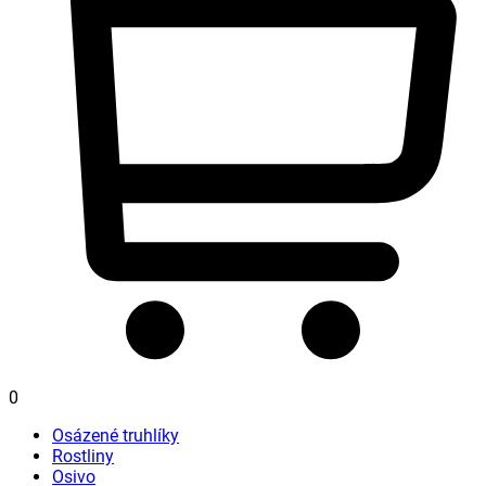
0
Osázené truhlíky
Rostliny
Osivo