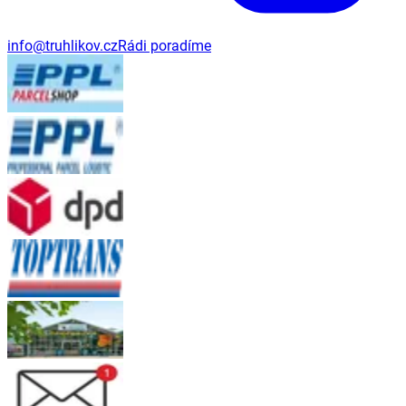
info@truhlikov.cz
Rádi poradíme