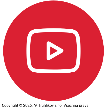
Copyright © 2026, 💚 Truhlikov s.r.o. Všechna práva