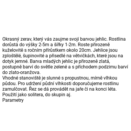
Okrasný zerav, který vás zaujme svojí barvou jehlic. Rostlina
dorůstá do výšky 2-5m a šířky 1-2m. Roste přirozeně
kuželovitě s ročním přírůstkem okolo 20cm. Jehlice jsou
zploštělé, šupinovité a přisedlé na větvičkách, které jsou na
dotyk jemné. Barva mladých jehlic je přirozeně zlatá,
postupně barví do světle zelené a s příchodem podzimu barví
do zlato-oranžova.
Vhodné stanoviště je slunné s propustnou, mírně vlhkou
půdou. Pro udržení půdní vlhkosti doporučujeme rostlinu
zamulčovat. Řez se dá provádět na jaře či na konci léta.
Použití jako solitera, do skupin aj.
Parametry