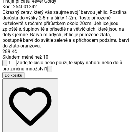
Thuja plicata '4ever Goldy'
Kód
:
254001242
Okrasný zerav, který vás zaujme svojí barvou jehlic. Rostlina
dorůstá do výšky 2-5m a šířky 1-2m. Roste přirozeně
kuželovitě s ročním přírůstkem okolo 20cm. Jehlice jsou
zploštělé, šupinovité a přisedlé na větvičkách, které jsou na
dotyk jemné. Barva mladých jehlic je přirozeně zlatá,
postupně barví do světle zelené a s příchodem podzimu barví
do zlato-oranžova.
289 Kč
Skladem méně než 10
Zadejte číslo nebo použijte šipky nahoru nebo dolů
pro změnu množství
1
Do košíku