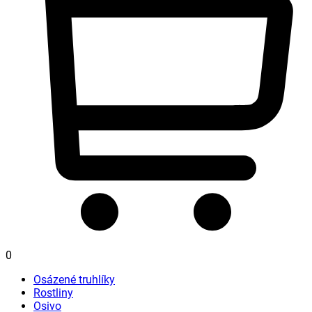
0
Osázené truhlíky
Rostliny
Osivo