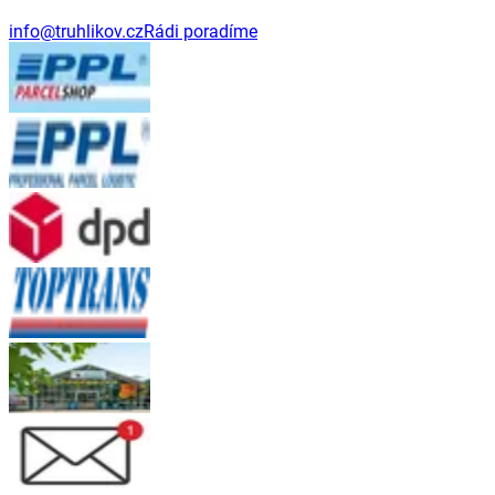
info@truhlikov.cz
Rádi poradíme