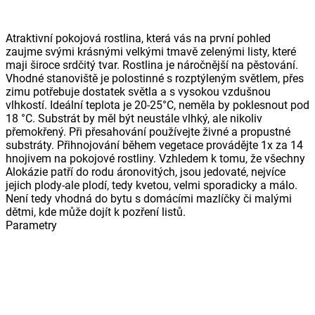
Atraktivní pokojová rostlina, která vás na první pohled
zaujme svými krásnými velkými tmavě zelenými listy, které
maji široce srdčitý tvar. Rostlina je náročnější na pěstování.
Vhodné stanoviště je polostinné s rozptýleným světlem, přes
zimu potřebuje dostatek světla a s vysokou vzdušnou
vlhkostí. Ideální teplota je 20-25°C, neměla by poklesnout pod
18 °C. Substrát by měl být neustále vlhký, ale nikoliv
přemokřený. Při přesahování používejte živné a propustné
substráty. Přihnojování během vegetace provádějte 1x za 14
hnojivem na pokojové rostliny. Vzhledem k tomu, že všechny
Alokázie patří do rodu áronovitých, jsou jedovaté, nejvíce
jejich plody-ale plodí, tedy kvetou, velmi sporadicky a málo.
Není tedy vhodná do bytu s domácími mazlíčky či malými
dětmi, kde může dojít k pozření listů.
Parametry