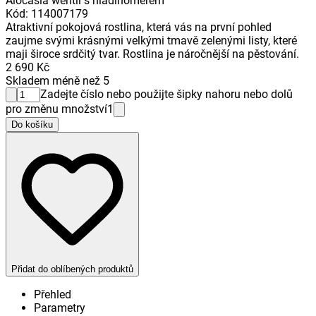
Alocasia wentii s hladinoměrem
Kód
:
114007179
Atraktivní pokojová rostlina, která vás na první pohled
zaujme svými krásnými velkými tmavě zelenými listy, které
maji široce srdčitý tvar. Rostlina je náročnější na pěstování.
2 690 Kč
Skladem méně než 5
Zadejte číslo nebo použijte šipky nahoru nebo dolů
pro změnu množství
1
Do košíku
Přidat do oblíbených produktů
Přehled
Parametry