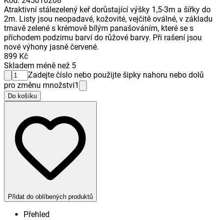
Kód
:
245010208
Atraktivní stálezelený keř dorůstající výšky 1,5-3m a šířky do
2m. Listy jsou neopadavé, kožovité, vejčitě oválné, v základu
tmavě zelené s krémově bílým panašováním, které se s
příchodem podzimu barví do růžové barvy. Při rašení jsou
nové výhony jasně červené.
899 Kč
Skladem méně než 5
Zadejte číslo nebo použijte šipky nahoru nebo dolů
pro změnu množství
1
Do košíku
Přidat do oblíbených produktů
Přehled