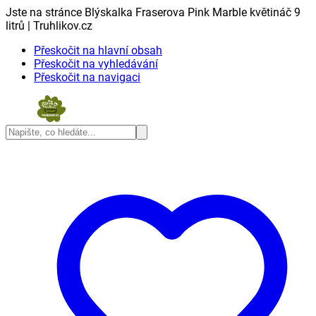
Jste na stránce Blýskalka Fraserova Pink Marble květináč 9
litrů | Truhlikov.cz
Přeskočit na hlavní obsah
Přeskočit na vyhledávání
Přeskočit na navigaci