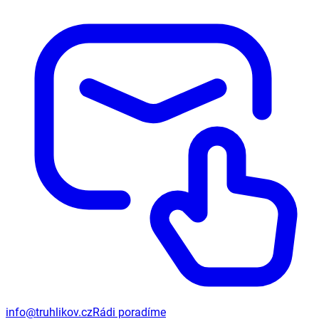
info@truhlikov.cz
Rádi poradíme