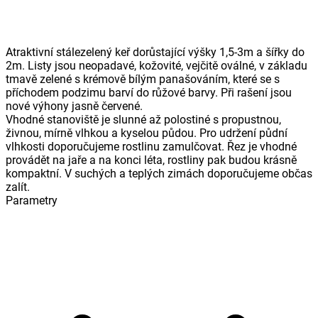
Atraktivní stálezelený keř dorůstající výšky 1,5-3m a šířky do
2m. Listy jsou neopadavé, kožovité, vejčitě oválné, v základu
tmavě zelené s krémově bílým panašováním, které se s
příchodem podzimu barví do růžové barvy. Při rašení jsou
nové výhony jasně červené.
Vhodné stanoviště je slunné až polostiné s propustnou,
živnou, mírně vlhkou a kyselou půdou. Pro udržení půdní
vlhkosti doporučujeme rostlinu zamulčovat. Řez je vhodné
provádět na jaře a na konci léta, rostliny pak budou krásně
kompaktní. V suchých a teplých zimách doporučujeme občas
zalít.
Parametry