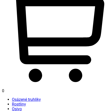
0
Osázené truhlíky
Rostliny
Osivo