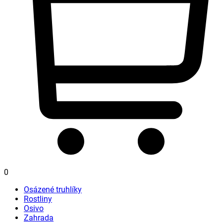
0
Osázené truhlíky
Rostliny
Osivo
Zahrada