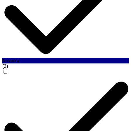
Novinka
(
3
)