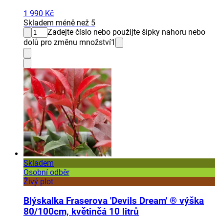
1 990 Kč
Skladem méně než 5
Zadejte číslo nebo použijte šipky nahoru nebo
dolů pro změnu množství
1
Skladem
Osobní odběr
Živý plot
Blýskalka Fraserova 'Devils Dream' ® výška
80/100cm, květinčá 10 litrů