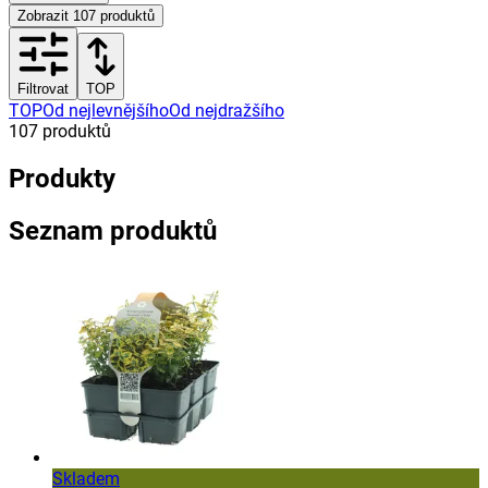
Zobrazit
107
produktů
Filtrovat
TOP
TOP
Od nejlevnějšího
Od nejdražšího
107
produktů
Produkty
Seznam produktů
Skladem