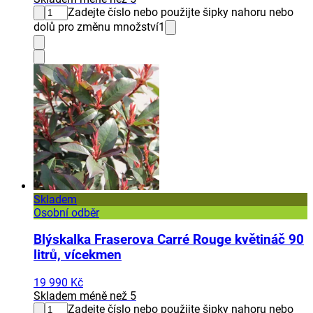
Zadejte číslo nebo použijte šipky nahoru nebo
dolů pro změnu množství
1
Skladem
Osobní odběr
Blýskalka Fraserova Carré Rouge květináč 90
litrů, vícekmen
19 990 Kč
Skladem méně než 5
Zadejte číslo nebo použijte šipky nahoru nebo