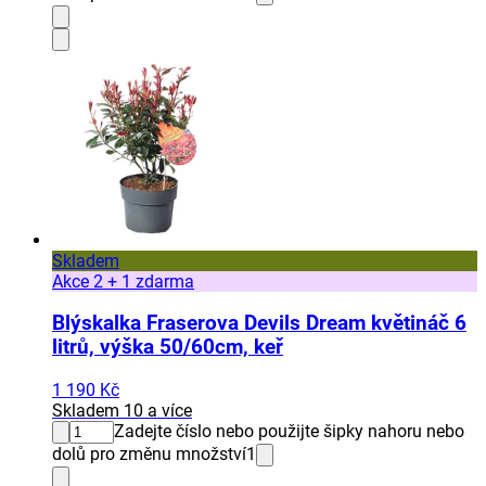
Skladem
Akce 2 + 1 zdarma
Blýskalka Fraserova Devils Dream květináč 6
litrů, výška 50/60cm, keř
1 190 Kč
Skladem 10 a více
Zadejte číslo nebo použijte šipky nahoru nebo
dolů pro změnu množství
1