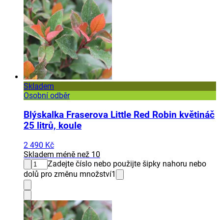
Skladem
Osobní odběr
Blýskalka Fraserova Little Red Robin květináč
25 litrů, koule
2 490 Kč
Skladem méně než 10
Zadejte číslo nebo použijte šipky nahoru nebo
dolů pro změnu množství
1