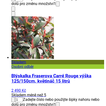
dolů pro změnu množství
1
Skladem
Osobní odběr
Blýskalka Fraserova Carré Rouge výška
125/150cm. květináč 15 litrů
2 490 Kč
Skladem méně než 5
Zadejte číslo nebo použijte šipky nahoru nebo
dolů pro změnu množství
1