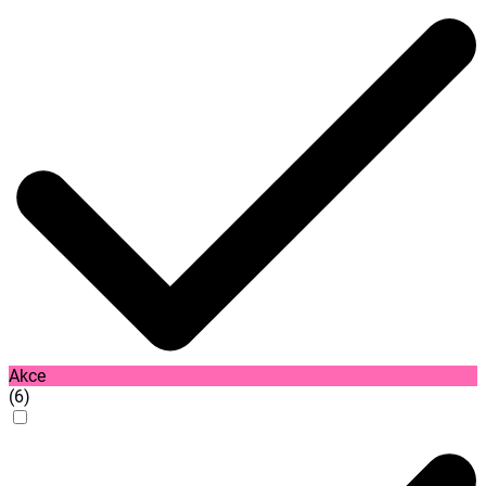
Akce
(
6
)