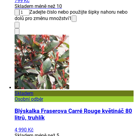
799 Kč
Skladem méně než 10
Zadejte číslo nebo použijte šipky nahoru nebo
dolů pro změnu množství
1
Skladem
Osobní odběr
Blýskalka Fraserova Carré Rouge květináč 80
litrů, truhlík
4 990 Kč
Skladem méně než 5