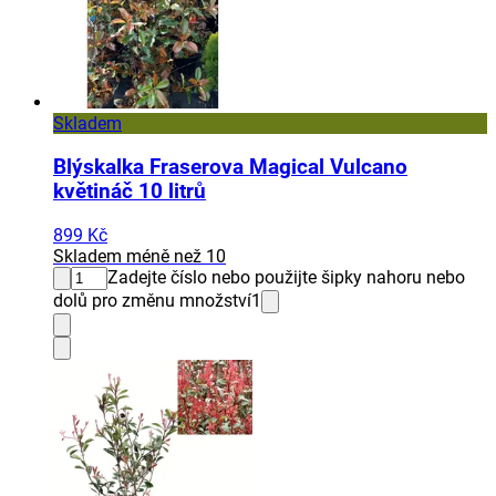
Skladem
Blýskalka Fraserova Magical Vulcano
květináč 10 litrů
899 Kč
Skladem méně než 10
Zadejte číslo nebo použijte šipky nahoru nebo
dolů pro změnu množství
1