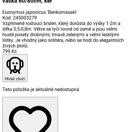
váška 60/80cm, keř
Euonymus japonicus 'Benkomasaki'
Kód
:
245003279
Vzpřímeně rostoucí brslen, který dorůstá do výšky 1-2m a
šířka 0,5-0,8m. Větve se tyčí rovně od země a jsou velmi
hustě posety drobnými, tmavě zelenými a velmi lesklými
lístky. Je vhodný jako solitéra, nebo se hodí do elegantních
živých plotů.
799 Kč
Hlídat zboží
Tato položka je aktuálně nedostupná