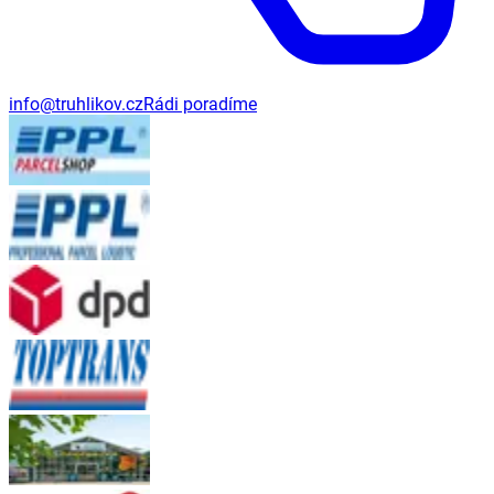
info@truhlikov.cz
Rádi poradíme