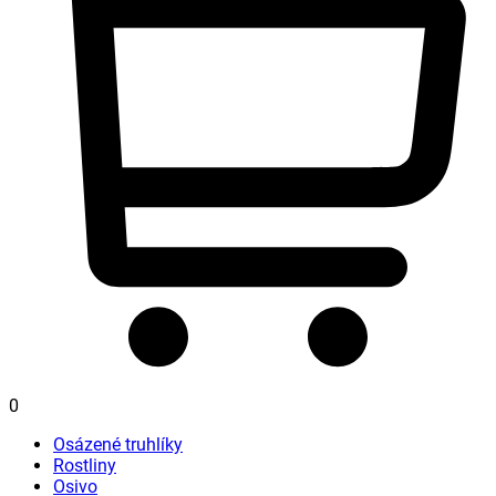
0
Osázené truhlíky
Rostliny
Osivo