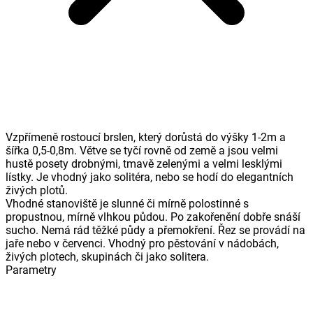
Vzpřímeně rostoucí brslen, který dorůstá do výšky 1-2m a
šířka 0,5-0,8m. Větve se tyčí rovně od země a jsou velmi
hustě posety drobnými, tmavě zelenými a velmi lesklými
lístky. Je vhodný jako solitéra, nebo se hodí do elegantních
živých plotů.
Vhodné stanoviště je slunné či mírně polostinné s
propustnou, mírně vlhkou půdou. Po zakořenění dobře snáší
sucho. Nemá rád těžké půdy a přemokření. Řez se provádí na
jaře nebo v červenci. Vhodný pro pěstování v nádobách,
živých plotech, skupinách či jako solitera.
Parametry