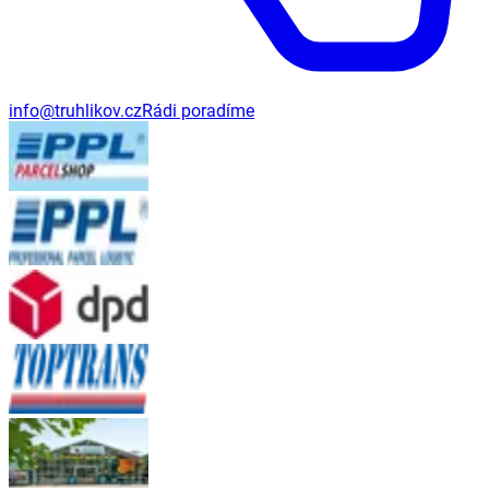
info@truhlikov.cz
Rádi poradíme