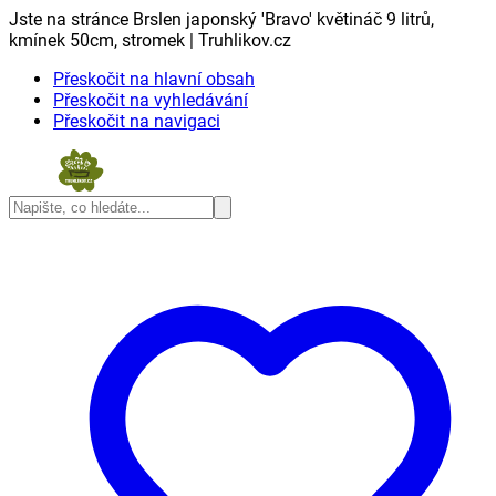
Jste na stránce Brslen japonský 'Bravo' květináč 9 litrů,
kmínek 50cm, stromek | Truhlikov.cz
Přeskočit na hlavní obsah
Přeskočit na vyhledávání
Přeskočit na navigaci