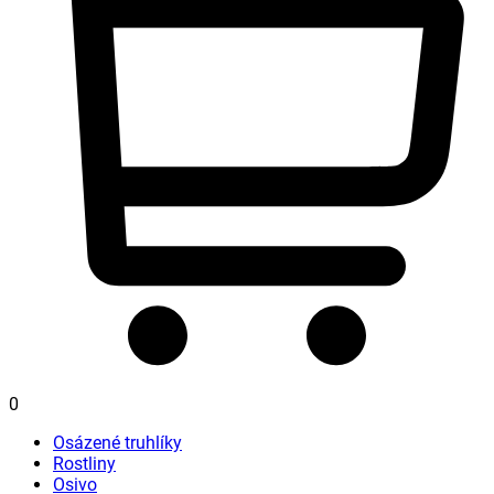
0
Osázené truhlíky
Rostliny
Osivo