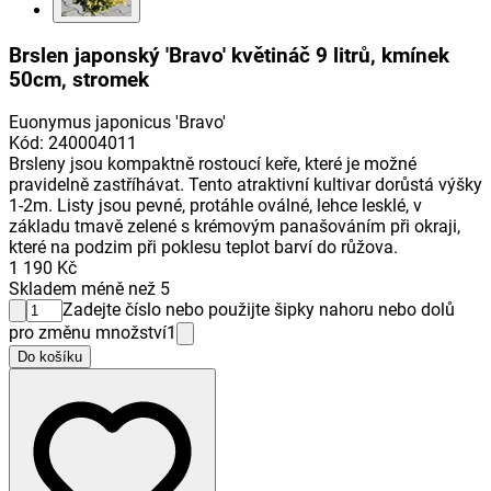
Brslen japonský 'Bravo' květináč 9 litrů, kmínek
50cm, stromek
Euonymus japonicus 'Bravo'
Kód
:
240004011
Brsleny jsou kompaktně rostoucí keře, které je možné
pravidelně zastříhávat. Tento atraktivní kultivar dorůstá výšky
1-2m. Listy jsou pevné, protáhle oválné, lehce lesklé, v
základu tmavě zelené s krémovým panašováním při okraji,
které na podzim při poklesu teplot barví do růžova.
1 190 Kč
Skladem méně než 5
Zadejte číslo nebo použijte šipky nahoru nebo dolů
pro změnu množství
1
Do košíku