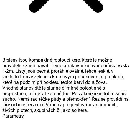
Brsleny jsou kompaktně rostoucí keře, které je možné
pravidelně zastříhávat. Tento atraktivní kultivar dorůstá výšky
1-2m. Listy jsou pevné, protáhle oválné, lehce lesklé, v
základu tmavě zelené s krémovým panašováním při okraji,
které na podzim při poklesu teplot barví do růžova.
Vhodné stanoviště je slunné či mírně polostinné s
propustnou, mírně vlhkou půdou. Po zakořenění dobře snáší
sucho. Nemá rád těžké půdy a přemokření. Řez se provádí na
jaře nebo v červenci. Vhodný pro pěstování v nádobách,
živých plotech, skupinách či jako solitera.
Parametry