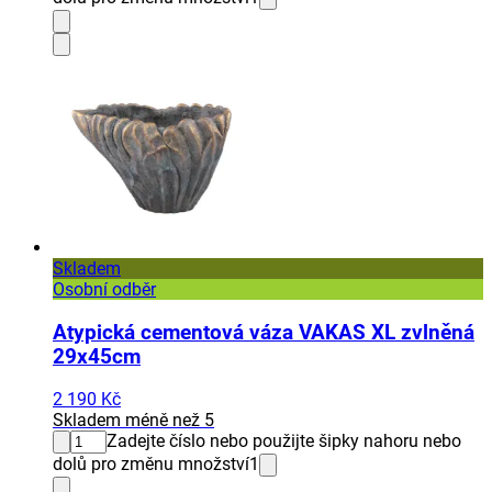
Skladem
Osobní odběr
Atypická cementová váza VAKAS XL zvlněná
29x45cm
2 190 Kč
Skladem méně než 5
Zadejte číslo nebo použijte šipky nahoru nebo
dolů pro změnu množství
1