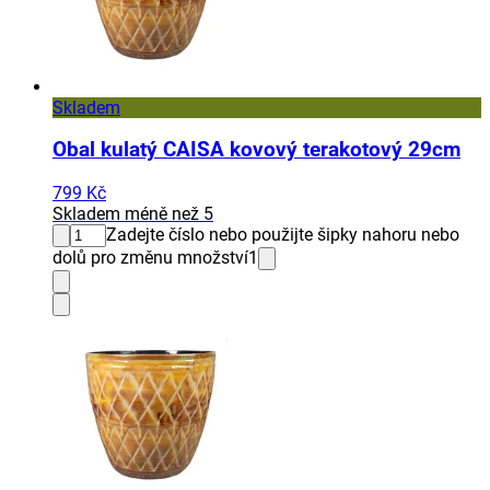
Skladem
Obal kulatý CAISA kovový terakotový 29cm
799 Kč
Skladem méně než 5
Zadejte číslo nebo použijte šipky nahoru nebo
dolů pro změnu množství
1