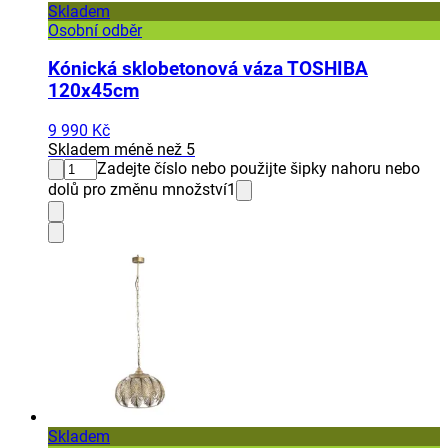
Skladem
Osobní odběr
Kónická sklobetonová váza TOSHIBA
120x45cm
9 990 Kč
Skladem méně než 5
Zadejte číslo nebo použijte šipky nahoru nebo
dolů pro změnu množství
1
Skladem