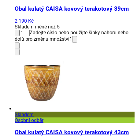
Obal kulatý CAISA kovový terakotový 39cm
2 190 Kč
Skladem méně než 5
Zadejte číslo nebo použijte šipky nahoru nebo
dolů pro změnu množství
1
Skladem
Osobní odběr
Obal kulatý CAISA kovový terakotový 43cm