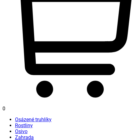
0
Osázené truhlíky
Rostliny
Osivo
Zahrada