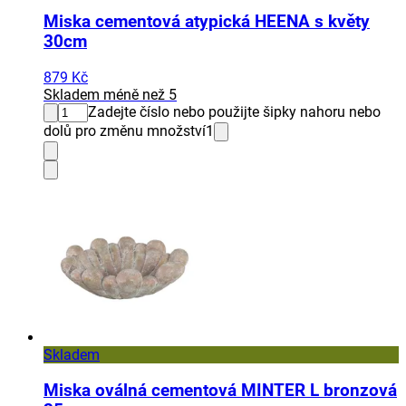
Miska cementová atypická HEENA s květy
30cm
879 Kč
Skladem méně než 5
Zadejte číslo nebo použijte šipky nahoru nebo
dolů pro změnu množství
1
Skladem
Miska oválná cementová MINTER L bronzová