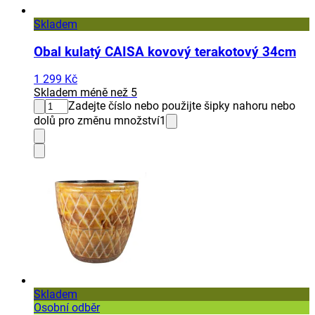
Skladem
Obal kulatý CAISA kovový terakotový 34cm
1 299 Kč
Skladem méně než 5
Zadejte číslo nebo použijte šipky nahoru nebo
dolů pro změnu množství
1
Skladem
Osobní odběr