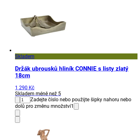
Skladem
Držák ubrousků hliník CONNIE s listy zlatý
18cm
1 290 Kč
Skladem méně než 5
Zadejte číslo nebo použijte šipky nahoru nebo
dolů pro změnu množství
1