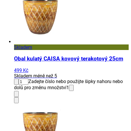
Skladem
Obal kulatý CAISA kovový terakotový 25cm
499 Kč
Skladem méně než 5
Zadejte číslo nebo použijte šipky nahoru nebo
dolů pro změnu množství
1