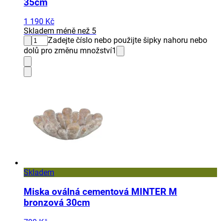
35cm
1 190 Kč
Skladem méně než 5
Zadejte číslo nebo použijte šipky nahoru nebo
dolů pro změnu množství
1
Skladem
Miska oválná cementová MINTER M
bronzová 30cm