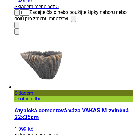
1 490 Kč
Skladem méně než 5
Zadejte číslo nebo použijte šipky nahoru nebo
dolů pro změnu množství
1
Skladem
Osobní odběr
Atypická cementová váza VAKAS M zvlněná
22x35cm
1 099 Kč
Skladem méně než 5