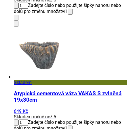
Zadejte číslo nebo použijte šipky nahoru nebo
dolů pro změnu množství
1
Skladem
Atypická cementová váza VAKAS S zvlněná
19x30cm
649 Kč
Skladem méně než 5
Zadejte číslo nebo použijte šipky nahoru nebo
dolů pro změnu množství
1