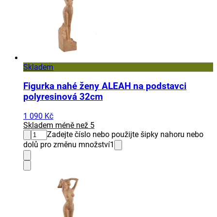
Skladem
Figurka nahé ženy ALEAH na podstavci
polyresinová 32cm
1 090 Kč
Skladem méně než 5
Zadejte číslo nebo použijte šipky nahoru nebo
dolů pro změnu množství
1