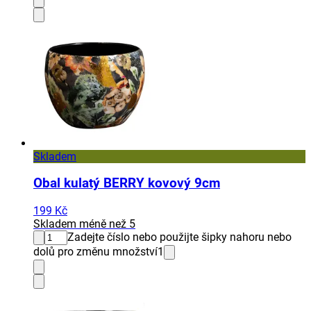
Skladem
Obal kulatý BERRY kovový 9cm
199 Kč
Skladem méně než 5
Zadejte číslo nebo použijte šipky nahoru nebo
dolů pro změnu množství
1