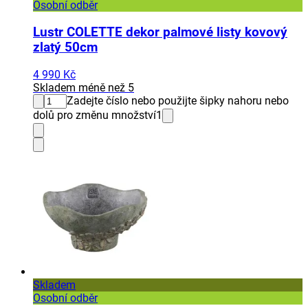
Osobní odběr
Lustr COLETTE dekor palmové listy kovový
zlatý 50cm
4 990 Kč
Skladem méně než 5
Zadejte číslo nebo použijte šipky nahoru nebo
dolů pro změnu množství
1
Skladem
Osobní odběr