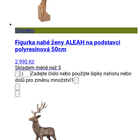
Skladem
Figurka nahé ženy ALEAH na podstavci
polyresinová 50cm
2 990 Kč
Skladem méně než 5
Zadejte číslo nebo použijte šipky nahoru nebo
dolů pro změnu množství
1