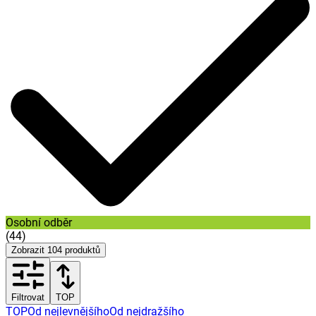
Osobní odběr
(
44
)
Zobrazit
104
produktů
Filtrovat
TOP
TOP
Od nejlevnějšího
Od nejdražšího