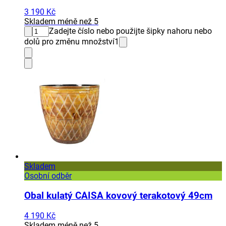
3 190 Kč
Skladem méně než 5
Zadejte číslo nebo použijte šipky nahoru nebo
dolů pro změnu množství
1
Skladem
Osobní odběr
Obal kulatý CAISA kovový terakotový 49cm
4 190 Kč
Skladem méně než 5