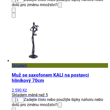
dolů pro změnu množství
1
Skladem
Muž se saxofonem KALI na postavci
hliníkový 70cm
2 590 Kč
Skladem méně než 5
Zadejte číslo nebo použijte šipky nahoru nebo
dolů pro změnu množství
1