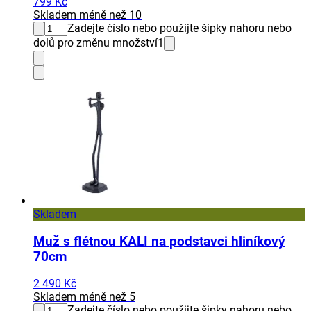
799 Kč
Skladem méně než 10
Zadejte číslo nebo použijte šipky nahoru nebo
dolů pro změnu množství
1
Skladem
Muž s flétnou KALI na podstavci hliníkový
70cm
2 490 Kč
Skladem méně než 5
Zadejte číslo nebo použijte šipky nahoru nebo