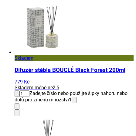
Skladem
Difuzér stébla BOUCLÉ Black Forest 200ml
779 Kč
Skladem méně než 5
Zadejte číslo nebo použijte šipky nahoru nebo
dolů pro změnu množství
1