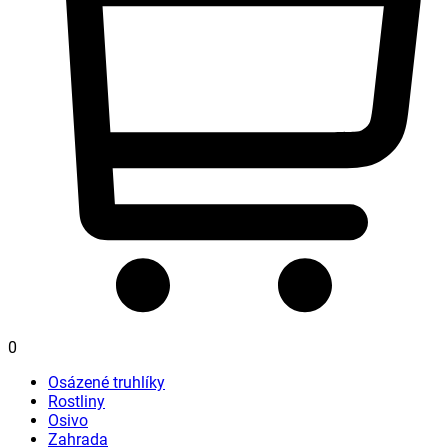
0
Osázené truhlíky
Rostliny
Osivo
Zahrada