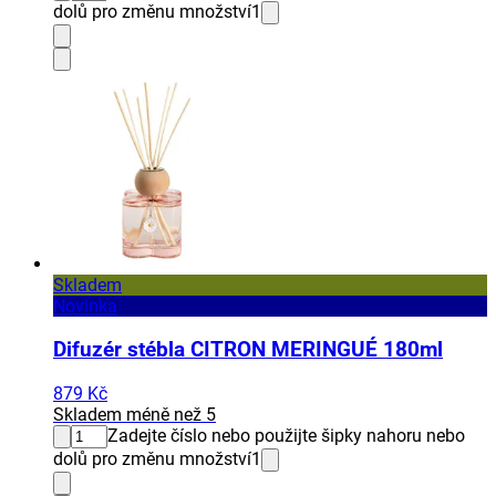
dolů pro změnu množství
1
Skladem
Novinka
Difuzér stébla CITRON MERINGUÉ 180ml
879 Kč
Skladem méně než 5
Zadejte číslo nebo použijte šipky nahoru nebo
dolů pro změnu množství
1