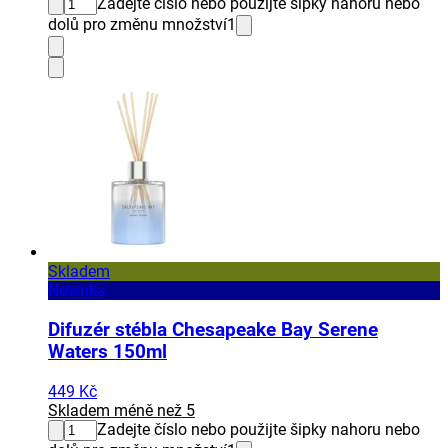
Zadejte číslo nebo použijte šipky nahoru nebo
dolů pro změnu množství
1
Skladem
Novinka
Difuzér stébla Chesapeake Bay Serene
Waters 150ml
449 Kč
Skladem méně než 5
Zadejte číslo nebo použijte šipky nahoru nebo