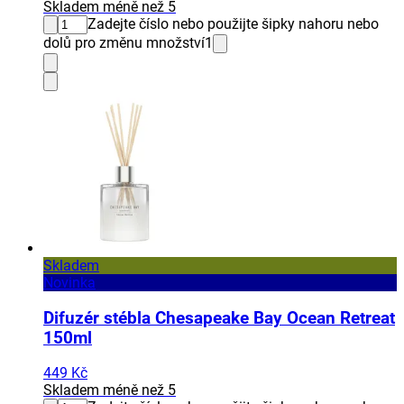
Skladem méně než 5
Zadejte číslo nebo použijte šipky nahoru nebo
dolů pro změnu množství
1
Skladem
Novinka
Difuzér stébla Chesapeake Bay Ocean Retreat
150ml
449 Kč
Skladem méně než 5