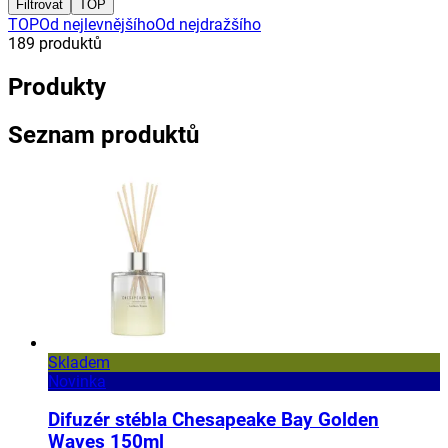
Filtrovat
TOP
TOP
Od nejlevnějšího
Od nejdražšího
189
produktů
Produkty
Seznam produktů
Skladem
Novinka
Difuzér stébla Chesapeake Bay Golden
Waves 150ml