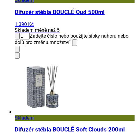
Skladem
Difuzér stébla BOUCLÉ Oud 500ml
1 390 Kč
Skladem méně než 5
Zadejte číslo nebo použijte šipky nahoru nebo
dolů pro změnu množství
1
Skladem
Difuzér stébla BOUCLÉ Soft Clouds 200ml