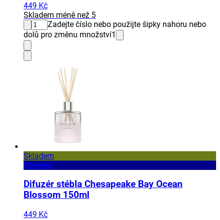
449 Kč
Skladem méně než 5
Zadejte číslo nebo použijte šipky nahoru nebo
dolů pro změnu množství
1
Skladem
Novinka
Difuzér stébla Chesapeake Bay Ocean
Blossom 150ml
449 Kč