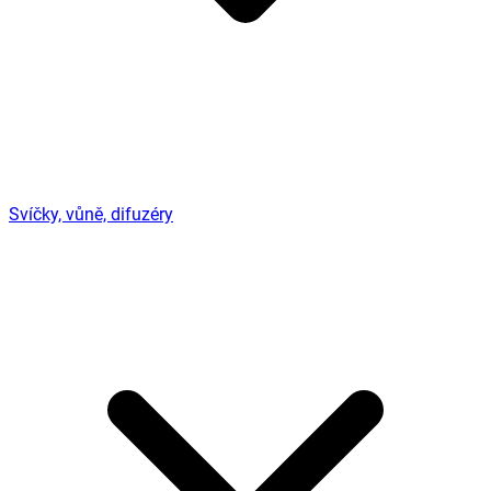
Svíčky, vůně, difuzéry