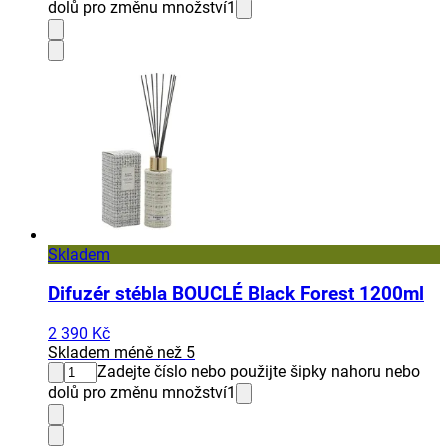
dolů pro změnu množství
1
Skladem
Difuzér stébla BOUCLÉ Black Forest 1200ml
2 390 Kč
Skladem méně než 5
Zadejte číslo nebo použijte šipky nahoru nebo
dolů pro změnu množství
1