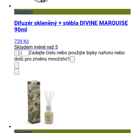
Skladem
Difuzér skleněný + stébla DIVINE MARQUISE
90ml
729 Kč
Skladem méně než 5
Zadejte číslo nebo použijte šipky nahoru nebo
dolů pro změnu množství
1
Skladem