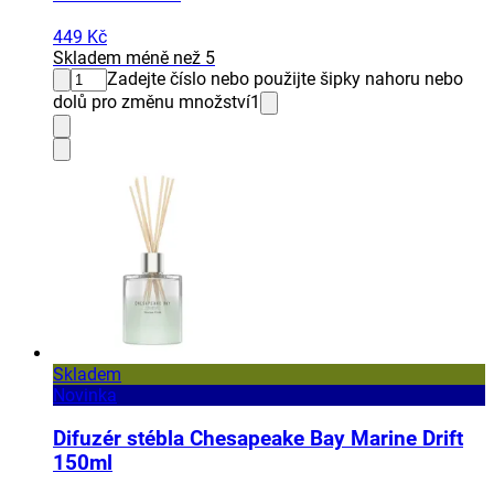
449 Kč
Skladem méně než 5
Zadejte číslo nebo použijte šipky nahoru nebo
dolů pro změnu množství
1
Skladem
Novinka
Difuzér stébla Chesapeake Bay Marine Drift
150ml