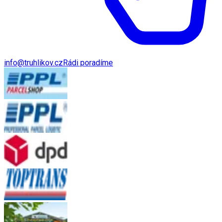
info@truhlikov.cz
Rádi poradíme