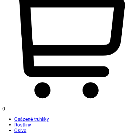
0
Osázené truhlíky
Rostliny
Osivo