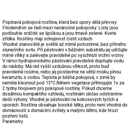
Popínavá pokojová rostlina, která bez opory dělá převisy.
Filodendron se řadí mezi nenáročné pokojovky. Listy jsou
podlouhle srdčité se špičkou a jsou tmavě zelené. Kvete
zřídka. Rostliny mají schopnost čistit vzduch.
Vhodné stanoviště je světlé až mírně polostinné, bez přímého
slunečního svitu. Při pěstování v běžném substrátu jej udržujte
mírně vlhký a zalévejte pravidelně po vyschnutí vrchní vrstvy.
V rámci hydroponického pěstování pravidelně dopňujte vodu
do nádoby. Má rád vyšší vzdušnou vlhkost, proto buď
pravidelně rosíme, nebo jej postavíme na větší misku plnou
keramzitu s vodou. Teplota je běžná pokojová, v zimě by
neměla klesnout pod 13°C.Během vegetace přihnojujte 1x za
2 týdny hnojivem pro pokojové rostliny. Pokud chceme
dosáhnou kompaktího vzhledu, rostlinám občas odstraníme
delší výhony. Vhodné je pěstování na kokosových tyčích a
oporách. Rostlina obsahuje toxické látky, proto není vhodná do
domácností s domácími zvířaty a malými dětmi, kde hrozí
pozření listů.
Parametry