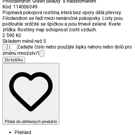
Philodendron 'Green Beauty' s hladinoměrem
Kód
:
114006349
Popínavá pokojová rostlina, která bez opory dělá převisy.
Filodendron se řadí mezi nenáročné pokojovky. Listy jsou
podlouhle srdčité se špičkou a jsou tmavě zelené. Kvete
zřídka. Rostliny mají schopnost čistit vzduch.
2 590 Kč
Skladem méně než 5
Zadejte číslo nebo použijte šipky nahoru nebo dolů pro
změnu množství
1
Do košíku
Přidat do oblíbených produktů
Přehled