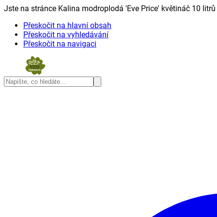
Jste na stránce Kalina modroplodá 'Eve Price' květináč 10 litrů 
Přeskočit na hlavní obsah
Přeskočit na vyhledávání
Přeskočit na navigaci