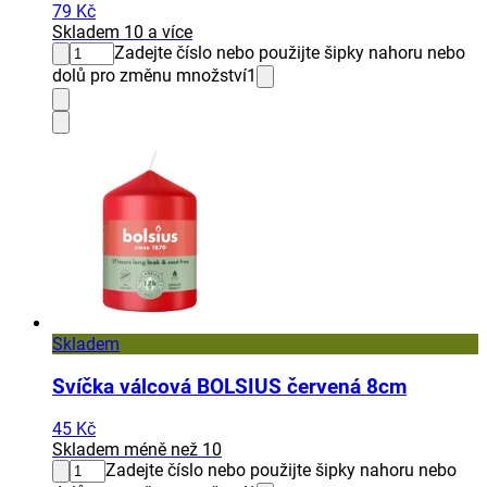
79 Kč
Skladem 10 a více
Zadejte číslo nebo použijte šipky nahoru nebo
dolů pro změnu množství
1
Skladem
Svíčka válcová BOLSIUS červená 8cm
45 Kč
Skladem méně než 10
Zadejte číslo nebo použijte šipky nahoru nebo