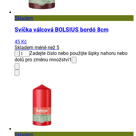
Skladem
Svíčka válcová BOLSIUS bordó 8cm
45 Kč
Skladem méně než 5
Zadejte číslo nebo použijte šipky nahoru nebo
dolů pro změnu množství
1
Skladem