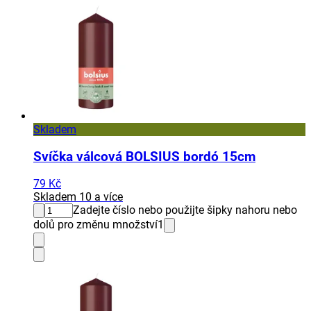
Skladem
Svíčka válcová BOLSIUS bordó 15cm
79 Kč
Skladem 10 a více
Zadejte číslo nebo použijte šipky nahoru nebo
dolů pro změnu množství
1