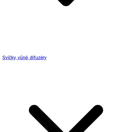
Svíčky, vůně, difuzéry