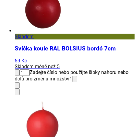
Skladem
Svíčka koule RAL BOLSIUS bordó 7cm
59 Kč
Skladem méně než 5
Zadejte číslo nebo použijte šipky nahoru nebo
dolů pro změnu množství
1