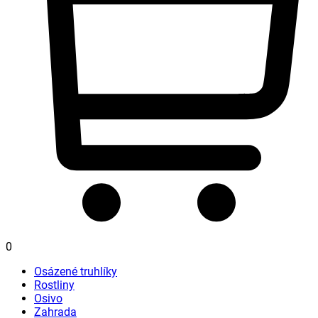
0
Osázené truhlíky
Rostliny
Osivo
Zahrada