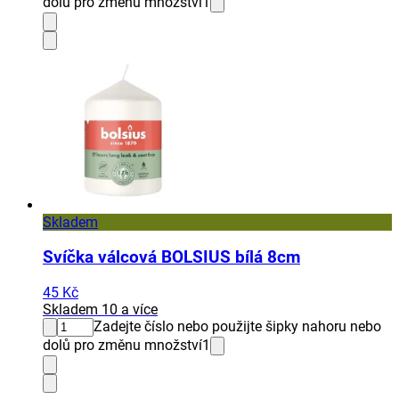
dolů pro změnu množství
1
Skladem
Svíčka válcová BOLSIUS bílá 8cm
45 Kč
Skladem 10 a více
Zadejte číslo nebo použijte šipky nahoru nebo
dolů pro změnu množství
1