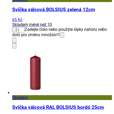
Svíčka válcová BOLSIUS zelená 12cm
65 Kč
Skladem méně než 10
Zadejte číslo nebo použijte šipky nahoru nebo
dolů pro změnu množství
1
Skladem
Svíčka válcová RAL BOLSIUS bordó 25cm