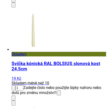
Skladem
Svíčka kónická RAL BOLSIUS slonová kost
24,5cm
19 Kč
Skladem méně než 10
Zadejte číslo nebo použijte šipky nahoru nebo
dolů pro změnu množství
1