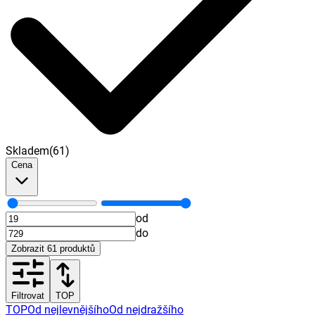
Skladem
(
61
)
Cena
od
do
Zobrazit
61
produktů
Filtrovat
TOP
TOP
Od nejlevnějšího
Od nejdražšího