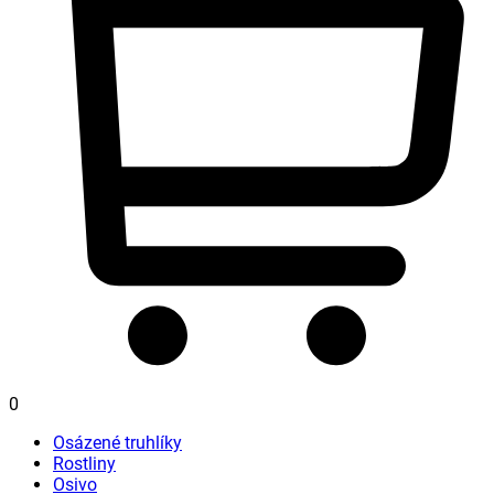
0
Osázené truhlíky
Rostliny
Osivo