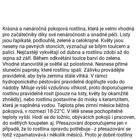
Krásná a nenáročná pokojová rostlina, která je velmi vhodná
pro začátečníky díky své nenáročnosti a snadné péči. Listy
jsou řapíkaté, podlouhlé, zelené a celokrajné. Květy jsou
neseny na pevných stoncích, vyznačují se bílým toulcem a
palicí. Nejčastěji vykvétají od dubna a rostlinu zdobí až do
srpna až září. Během odkvétání toulce barví do zelena.
Vhodné stanoviště je světlé až polostinné. Nesnese přímé
sluneční paprsky, které rostlinu spálí. Zálivku provádějte
pravidelně, aby byla zemina stále vlhká. V rámci
hydroponického pěstování pravidelně doplňujte vodu do
nádoby. Miluje vyšší vzdušnou vlhkost, proto doporučujeme
rostlinu pravidelně rosit (pouze na listy, květy by okamžitě
zhnědly), nebo rostlinu postavíme do misky s keramzitem,
která je naplněná vodou. Teplota přes zimní měsíce běžná
pokojová, v rozmezí 18-22°C. V létě snese pochopitelně
teploty vyšší. Hodí se do ložnic, obývacích pokojů i pracoven,
do světlých koupelen aj. Přesazování doporučujeme jen v
případě, že to rostlina opravdu potřebuje - z přesazování se
totiž vzpamatovává i několik měsíců. Proto je dobré rostliny