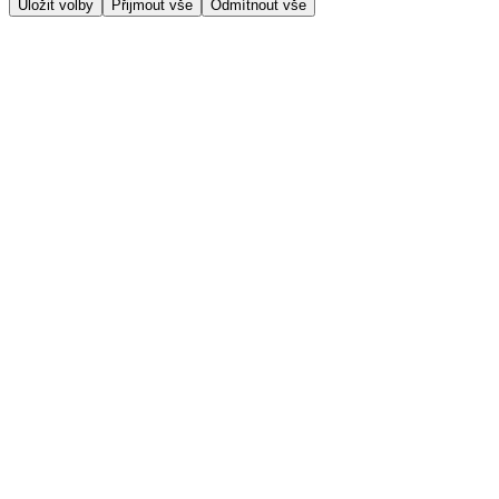
Uložit volby
Přijmout vše
Odmítnout vše