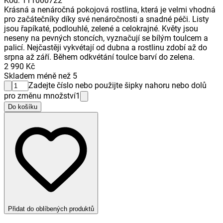
Kód
:
111000722
Krásná a nenáročná pokojová rostlina, která je velmi vhodná
pro začátečníky díky své nenáročnosti a snadné péči. Listy
jsou řapíkaté, podlouhlé, zelené a celokrajné. Květy jsou
neseny na pevných stoncích, vyznačují se bílým toulcem a
palicí. Nejčastěji vykvétají od dubna a rostlinu zdobí až do
srpna až září. Během odkvétání toulce barví do zelena.
2 990 Kč
Skladem méně než 5
Zadejte číslo nebo použijte šipky nahoru nebo dolů
pro změnu množství
1
Do košíku
Přidat do oblíbených produktů