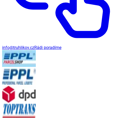
info@truhlikov.cz
Rádi poradíme