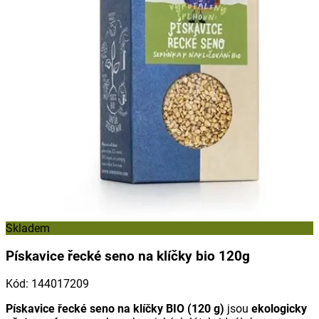
Skladem
Pískavice řecké seno na klíčky bio 120g
Kód
:
144017209
Pískavice řecké seno na klíčky BIO (120 g)
jsou
ekologicky