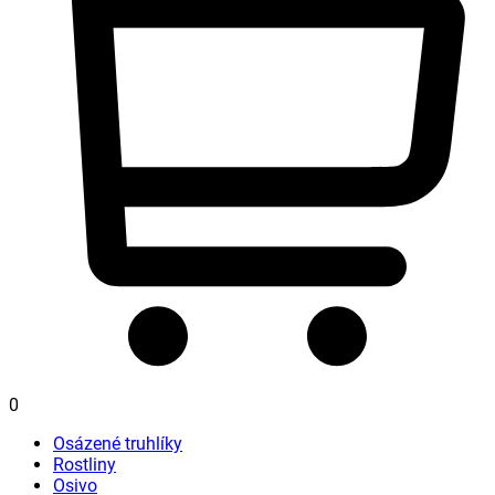
0
Osázené truhlíky
Rostliny
Osivo