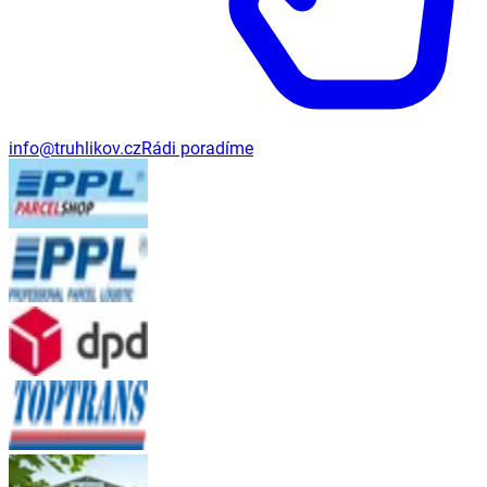
info@truhlikov.cz
Rádi poradíme