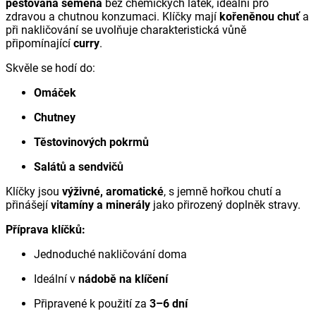
pěstovaná semena
bez chemických látek, ideální pro
zdravou a chutnou konzumaci. Klíčky mají
kořeněnou chuť
a
při nakličování se uvolňuje charakteristická vůně
připomínající
curry
.
Skvěle se hodí do:
Omáček
Chutney
Těstovinových pokrmů
Salátů a sendvičů
Klíčky jsou
výživné, aromatické
, s jemně hořkou chutí a
přinášejí
vitamíny a minerály
jako přirozený doplněk stravy.
Příprava klíčků:
Jednoduché nakličování doma
Ideální v
nádobě na klíčení
Připravené k použití za
3–6 dní