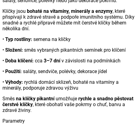
saláty, sendviče, polévky nebo jako dekorace pokrmů.
Klíčky jsou
bohaté na vitamíny, minerály a enzymy
, které
přispívají k zdravé stravě a podpoře imunitního systému. Díky
snadné a rychlé přípravě můžete mít čerstvé klíčky během
několika dní.
•
Typ rostliny:
semena na klíčky
•
Složení:
směs vybraných pikantních semínek pro klíčení
•
Doba klíčení:
cca
3–7 dní
v závislosti na podmínkách
•
Použití:
saláty, sendviče, polévky, dekorace jídel
•
Výhody:
rychlá domácí sklizeň, bohaté na vitamíny a
minerály, podporuje zdravou výživu
Směs
na klíčky pikantní
umožňuje
rychle a snadno pěstovat
čerstvé klíčky
, které obohatí vaše pokrmy o chuť, barvu a
zdravé živiny.
Parametry