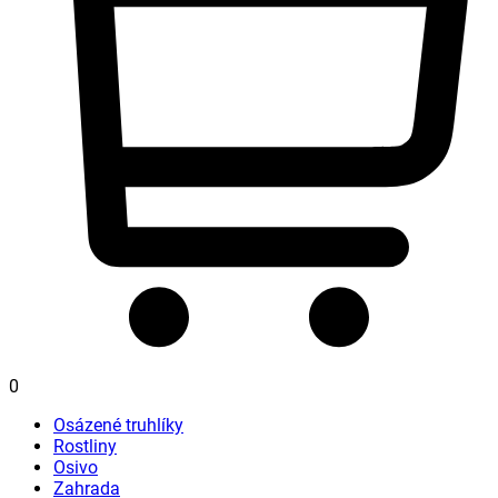
0
Osázené truhlíky
Rostliny
Osivo
Zahrada