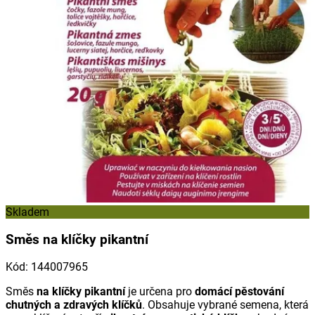
Skladem
Směs na klíčky pikantní
Kód
:
144007965
Směs
na klíčky pikantní
je určena pro
domácí pěstování
chutných a zdravých klíčků
. Obsahuje vybrané semena, která