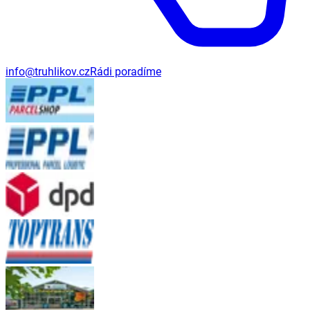
info@truhlikov.cz
Rádi poradíme