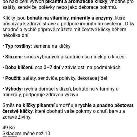
po naklíčení vytvoří
pikantní a aromatické klíčky
, vhodné pro
saláty, sendviče, polévky nebo jako dekorace pokrmů.
Klíčky jsou
bohaté na vitamíny, minerály a enzymy
, které
přispívají k zdravé stravě a podpoře imunitního systému. Díky
snadné a rychlé přípravě můžete mít čerstvé klíčky během
několika dní.
•
Typ rostliny:
semena na klíčky
•
Složení:
směs vybraných pikantních semínek pro klíčení
•
Doba klíčení:
cca
3–7 dní
v závislosti na podmínkách
•
Použití:
saláty, sendviče, polévky, dekorace jídel
•
Výhody:
rychlá domácí sklizeň, bohaté na vitamíny a
minerály, podporuje zdravou výživu
Směs
na klíčky pikantní
umožňuje
rychle a snadno pěstovat
čerstvé klíčky
, které obohatí vaše pokrmy o chuť, barvu a
zdravé živiny.
49 Kč
Skladem méně než 10