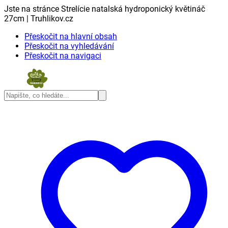
Jste na stránce Strelície natalská hydroponický květináč
27cm | Truhlikov.cz
Přeskočit na hlavní obsah
Přeskočit na vyhledávání
Přeskočit na navigaci