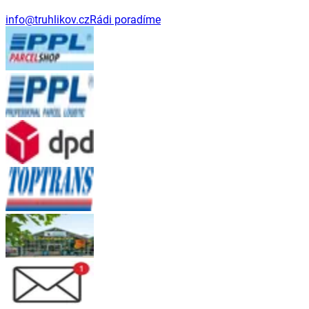
info@truhlikov.cz
Rádi poradíme