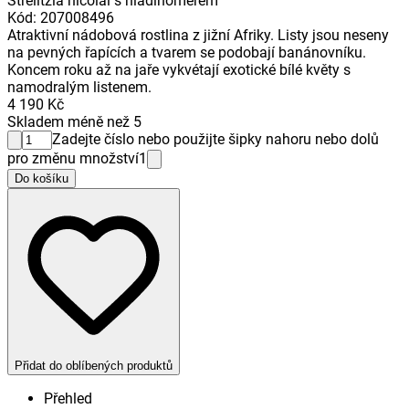
Strelitzia nicolai s hladinoměrem
Kód
:
207008496
Atraktivní nádobová rostlina z jižní Afriky. Listy jsou neseny
na pevných řapících a tvarem se podobají banánovníku.
Koncem roku až na jaře vykvétají exotické bílé květy s
namodralým listenem.
4 190 Kč
Skladem méně než 5
Zadejte číslo nebo použijte šipky nahoru nebo dolů
pro změnu množství
1
Do košíku
Přidat do oblíbených produktů
Přehled