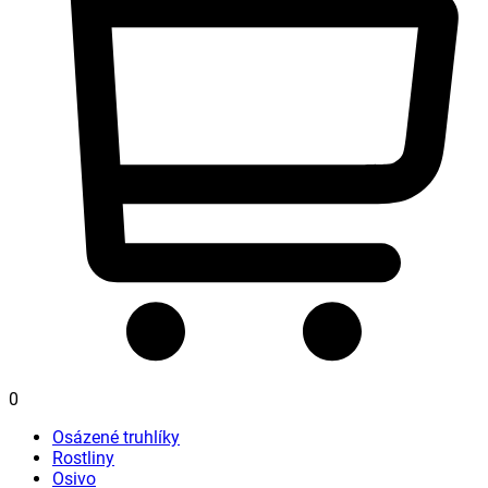
0
Osázené truhlíky
Rostliny
Osivo