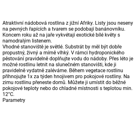
Atraktivní nádobová rostlina z jižní Afriky. Listy jsou neseny
na pevných řapících a tvarem se podobají banánovníku.
Koncem roku až na jaře vykvétají exotické bílé květy s
namodralým listenem.
Vhodné stanoviště je světlé. Substrát by měl být dobře
propustný, živný a mírně vlhký. V rámci hydroponického
pěstování pravidelně doplňujte vodu do nádoby. Přes léto je
možné rostlinu letnit na slunečném stanovišti, kde ji
pravidelně vydatně zaléváme. Během vegetace rostlinu
přihnojujte 1x za týden hnojivem pro pokojové rostliny. Na
zimu rostlinu přeneste domů. Můžete ji umístit do běžné
pokojové teploty nebo do chladné místnosti s teplotou min.
12°C.
Parametry