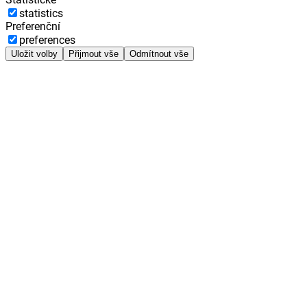
statistics
Preferenční
preferences
Uložit volby
Přijmout vše
Odmítnout vše