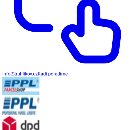
info@truhlikov.cz
Rádi poradíme