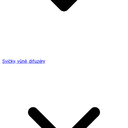
Svíčky, vůně, difuzéry