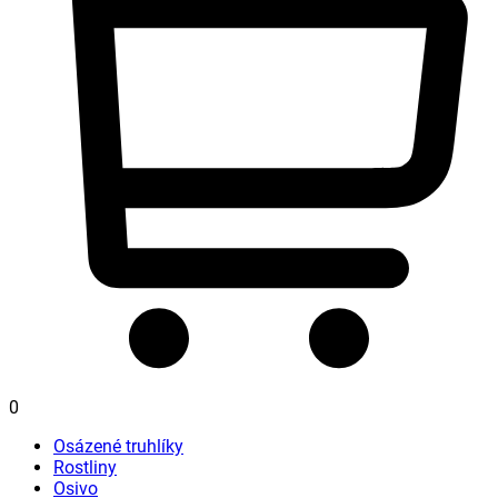
0
Osázené truhlíky
Rostliny
Osivo