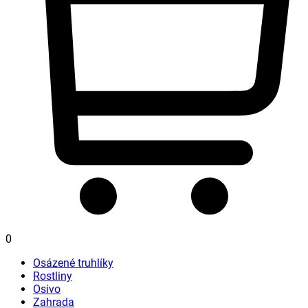
0
Osázené truhlíky
Rostliny
Osivo
Zahrada