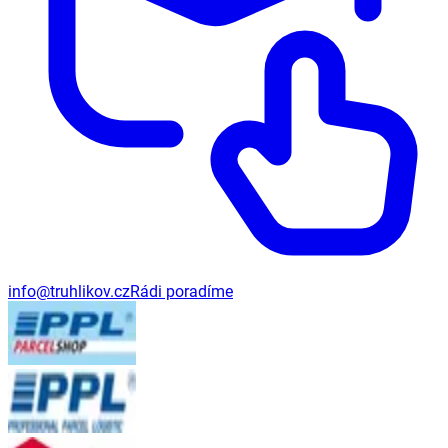
info@truhlikov.cz
Rádi poradíme