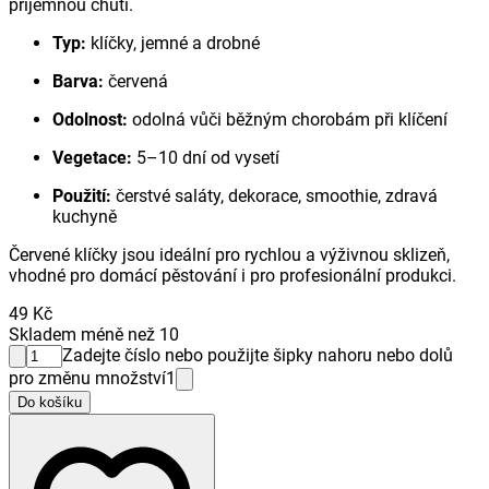
příjemnou chutí.
Typ:
klíčky, jemné a drobné
Barva:
červená
Odolnost:
odolná vůči běžným chorobám při klíčení
Vegetace:
5–10 dní od vysetí
Použití:
čerstvé saláty, dekorace, smoothie, zdravá
kuchyně
Červené klíčky jsou ideální pro rychlou a výživnou sklizeň,
vhodné pro domácí pěstování i pro profesionální produkci.
49 Kč
Skladem méně než 10
Zadejte číslo nebo použijte šipky nahoru nebo dolů
pro změnu množství
1
Do košíku