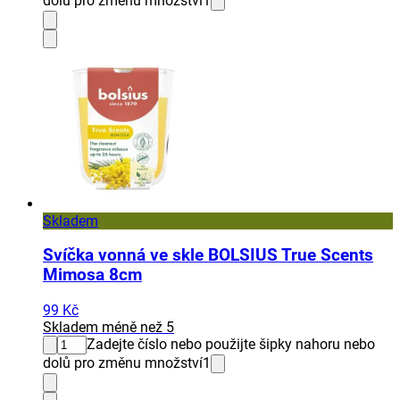
dolů pro změnu množství
1
Skladem
Svíčka vonná ve skle BOLSIUS True Scents
Mimosa 8cm
99 Kč
Skladem méně než 5
Zadejte číslo nebo použijte šipky nahoru nebo
dolů pro změnu množství
1