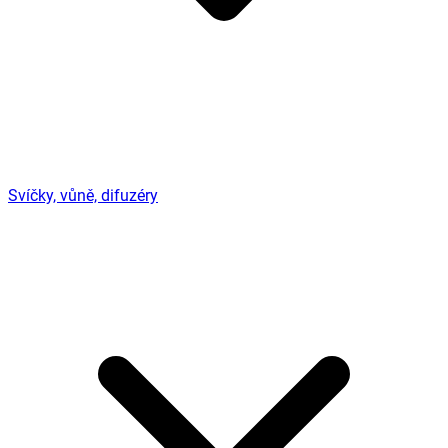
Svíčky, vůně, difuzéry