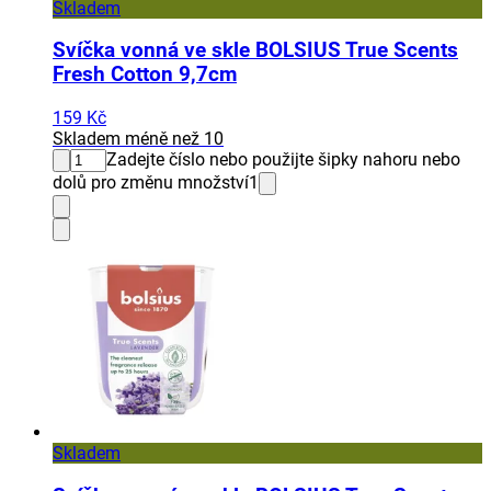
Skladem
Svíčka vonná ve skle BOLSIUS True Scents
Fresh Cotton 9,7cm
159 Kč
Skladem méně než 10
Zadejte číslo nebo použijte šipky nahoru nebo
dolů pro změnu množství
1
Skladem