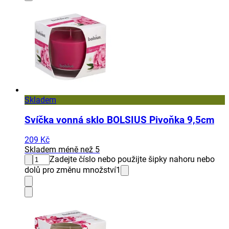
Skladem
Svíčka vonná sklo BOLSIUS Pivoňka 9,5cm
209 Kč
Skladem méně než 5
Zadejte číslo nebo použijte šipky nahoru nebo
dolů pro změnu množství
1