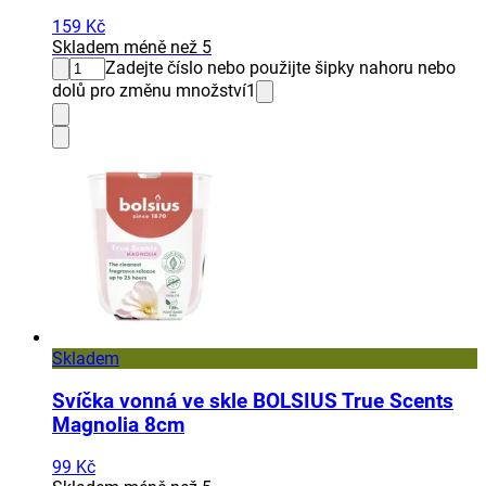
159 Kč
Skladem méně než 5
Zadejte číslo nebo použijte šipky nahoru nebo
dolů pro změnu množství
1
Skladem
Svíčka vonná ve skle BOLSIUS True Scents
Magnolia 8cm
99 Kč