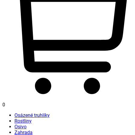
0
Osázené truhlíky
Rostliny
Osivo
Zahrada