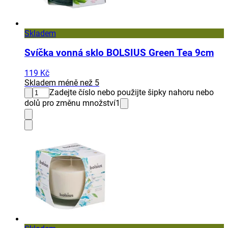
Skladem
Svíčka vonná sklo BOLSIUS Green Tea 9cm
119 Kč
Skladem méně než 5
Zadejte číslo nebo použijte šipky nahoru nebo
dolů pro změnu množství
1