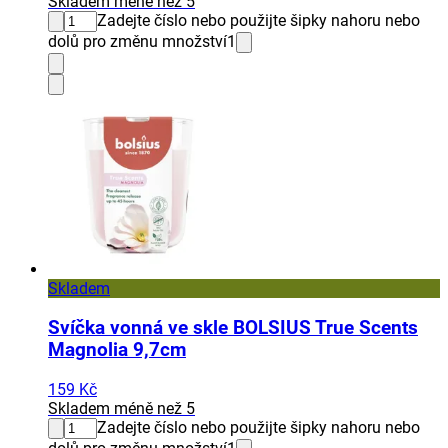
Skladem méně než 5
Zadejte číslo nebo použijte šipky nahoru nebo
dolů pro změnu množství
1
Skladem
Svíčka vonná ve skle BOLSIUS True Scents
Magnolia 9,7cm
159 Kč
Skladem méně než 5
Zadejte číslo nebo použijte šipky nahoru nebo