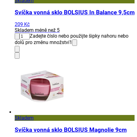
Skladem
Svíčka vonná sklo BOLSIUS In Balance 9,5cm
209 Kč
Skladem méně než 5
Zadejte číslo nebo použijte šipky nahoru nebo
dolů pro změnu množství
1
Skladem
Svíčka vonná sklo BOLSIUS Magnolie 9cm