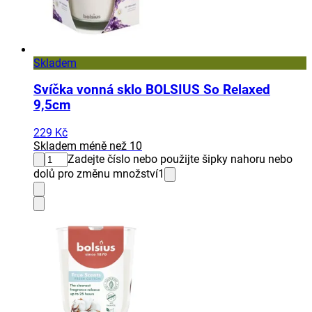
Skladem
Svíčka vonná sklo BOLSIUS So Relaxed
9,5cm
229 Kč
Skladem méně než 10
Zadejte číslo nebo použijte šipky nahoru nebo
dolů pro změnu množství
1